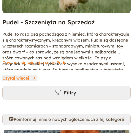
Pudel - Szczenięta na Sprzedaż
Pudel to rasa psa pochodząca z Niemiec, która charakteryzuje
się charakterystycznym, kręconym włosem. Pudle są dostępne
w czterech rozmiarach – standardowym, miniaturowym, toy
oraz dwarf – co sprawia, że ​​są one jednymi z najbardziej
zróżnicowanych ras pod względem wielkości. To psy o
Dowiedz się więcej o rasie Pudel
eleganckiej i smukłej sylwetce z wysoko osadzonymi uszami,
które opadają na twarz. Są bardzo inteligentne, z łatwością
przyswajają nowe polecenia i umiejętności. To zwierzęta także
Czytaj więcej
bardzo energiczne. Potrzebują dużo ruchu oraz regularnej
aktywności fizycznej, co czyni je idealnymi dla osób lub rodzin,
Filtry
które lubią spędzać czas na świeżym powietrzu. Ze względu na
swoją inteligencję, pudle są często wykorzystywane jako psy
do szkolenia, na przykład w takich dziedzinach, jak agility czy
obedience. Pudle są jednymi z najbardziej wyjątkowych ras
psów, gdyż ich gęsty i kręcony włos nadaje się do wielu
Poinformuj mnie o nowych ogłoszeniach z tej kategorii
różnych fryzur i stylów. Wymagają one regularnej pielęgnacji,
w tym trymowania i kąpieli, aby utrzymać włosy w czystości i