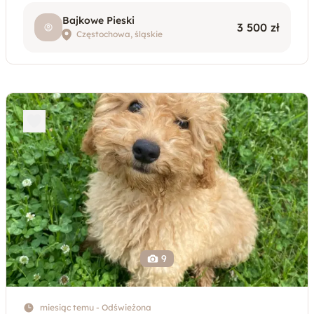
lutego 2026,Mama pieska to pudel miniaturowy,a tata
pudel toy,piesek nie wyrośnie duży,ok 3,
Bajkowe Pieski
3 500 zł
Częstochowa, śląskie
9
miesiąc temu - Odświeżona