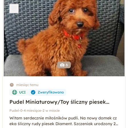
zdrowiu.
6
miesiąc temu
UCI
Zweryfikowano
Pudel Miniaturowy/Toy śliczny piesek
pudelek red
Pudel
-
0-4 miesiące
-
2 w miocie
Witam serdecznie miłośników pudli. Na nowy domek cz
eka śliczny rudy piesek Diament. Szczeniak urodzony 24