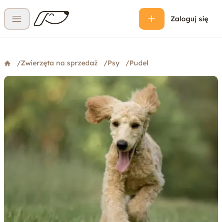
Zaloguj się
Otwórz menu
/
Zwierzęta na sprzedaż
/
Psy
/
Pudel