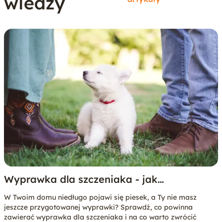
wiedzy
Wyprawka dla szczeniaka - jak
przygotować się na pierwsze dni
W Twoim domu niedługo pojawi się piesek, a Ty nie masz
szczeniaka w domu?
jeszcze przygotowanej wyprawki? Sprawdź, co powinna
zawierać wyprawka dla szczeniaka i na co warto zwrócić