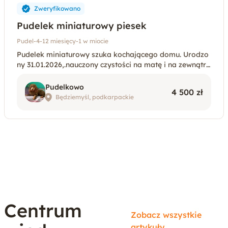
Zweryfikowano
Pudelek miniaturowy piesek
Pudel
-
4-12 miesięcy
-
1 w miocie
Pudelek miniaturowy szuka kochającego domu. Urodzo
ny 31.01.2026,.nauczony czystości na matę i na zewnątrz.
Pudelek troskliwie zaopiekowany od maleńkiego, wych
owywany w warunkach domowych w rodzinie z
Pudelkowo
4 500 zł
Będziemyśl, podkarpackie
Centrum
Zobacz wszystkie
artykuły