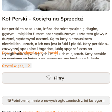
Kot Perski - Kocięta na Sprzedaż
Kot perski to rasa kota, która charakteryzuje się długim,
gęstym i miękkim futrem oraz wydłużonym kształtem głowy z
dużymi, wydatnymi oczami. Są to koty o stosunkowo
niewielkich uszach, a ich nos jest krótki i płaski. Koty perskie są
zazwyczaj spokojne i łagodne, lubią spędzać czas na
Dowiedz się więcej o rasie Perski
wylegiwaniu się w ciepłych i miękkich miejscach. Koty perskie
są uważane za jedną z najstarszych ras kotów na świecie,
dzięki czemu często występują na kocich wystawach. Jako koty
Czytaj więcej
domowe, perskie lubią być w pobliżu swoich właścicieli i często
się do nich przywiązują. Są to zwierzęta raczej ciche i niezbyt
Filtry
aktywne, ale potrafią bawić się i być bardzo ruchliwe, gdy są
pobudzone. Potrzebują regularnej pielęgnacji, szczególnie jeśli
mają długie futro, aby uniknąć plątania się i matowienia.
Poinformuj mnie o nowych ogłoszeniach z tej kategorii