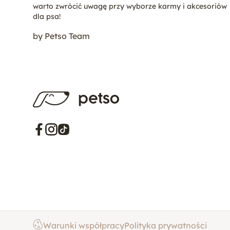
warto zwrócić uwagę przy wyborze karmy i akcesoriów
Mastif Tybetański
dla psa!
by Petso Team
Mops
Nowofundland
Biały Owczarek Szwajcarski
Shih Tzu
Siberian Husky (Husky Syberyjski)
Warunki współpracy
Polityka prywatności