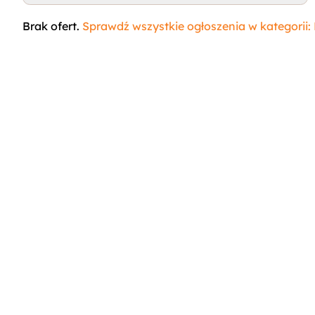
dość wymagająca, zwłaszcza w okresie linienia.
Brak ofert.
Sprawdź wszystkie ogłoszenia w kategorii: