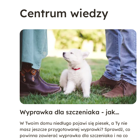
Chihuahua
Centrum wiedzy
Dalmatyńczyk
Doberman
Jack Russell Terrier
Jamnik
Wyprawka dla szczeniaka - jak
przygotować się na pierwsze dni
Maltańczyk
W Twoim domu niedługo pojawi się piesek, a Ty nie
szczeniaka w domu?
masz jeszcze przygotowanej wyprawki? Sprawdź, co
powinna zawierać wyprawka dla szczeniaka i na co