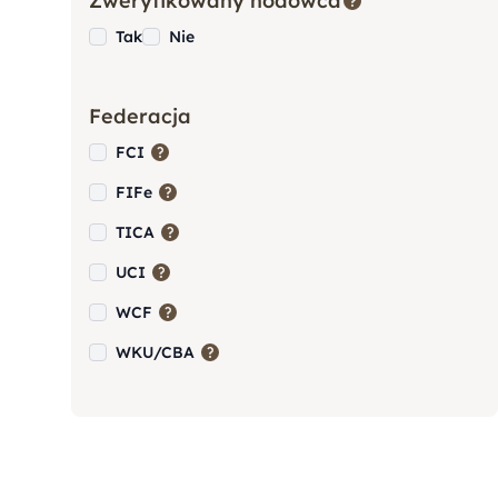
Zweryfikowany hodowca
Tak
Nie
Amstaff (American Staffordshire
Terrier)
Federacja
FCI
Bernardyn
FIFe
TICA
Berneński Pies Pasterski
UCI
WCF
Border Collie
WKU/CBA
Cane Corso