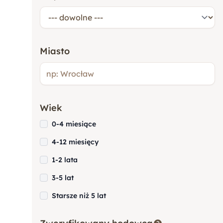
Cocker Spaniel
Miasto
Goldendoodle
Wiek
Rottweiler
0-4 miesiące
4-12 miesięcy
Owczarek Niemiecki
1-2 lata
3-5 lat
Yorkshire Terrier (York)
Starsze niż 5 lat
Akita