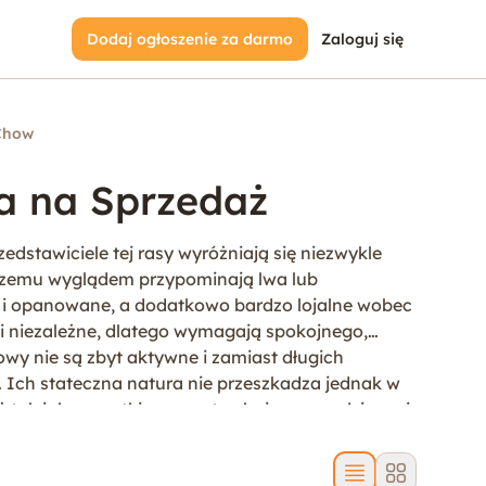
Dodaj ogłoszenie za darmo
Zaloguj się
Chow
a na Sprzedaż
stawiciele tej rasy wyróżniają się niezwykle
i czemu wyglądem przypominają lwa lub
nie i opanowane, a dodatkowo bardzo lojalne wobec
 i niezależne, dlatego wymagają spokojnego,
y nie są zbyt aktywne i zamiast długich
Ich stateczna natura nie przeszkadza jednak w
tak jak wszystkie psy potrzebują one codziennej
chowy odnajdą się świetnie zarówno w
a bardzo długą sierść, pielęgnacja tej rasy jest