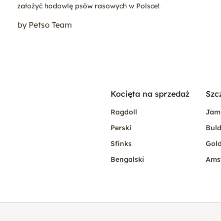
założyć hodowlę psów rasowych w Polsce!
by Petso Team
Kocięta na sprzedaż
Szc
Ragdoll
Jam
Perski
Buld
Sfinks
Gold
Bengalski
Ams