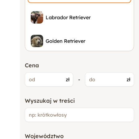
Labrador Retriever
Golden Retriever
Buldog Francuski
Cena
zł
-
zł
Beagle
Wyszukaj w treści
Pudel
Bokser
Województwo