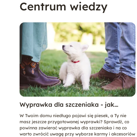
Centrum wiedzy
Wyprawka dla szczeniaka - jak
przygotować się na pierwsze dni
W Twoim domu niedługo pojawi się piesek, a Ty nie
szczeniaka w domu?
masz jeszcze przygotowanej wyprawki? Sprawdź, co
powinna zawierać wyprawka dla szczeniaka i na co
warto zwrócić uwagę przy wyborze karmy i akcesoriów