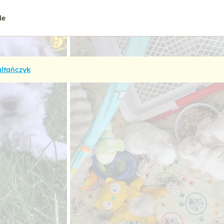
le
ltańczyk