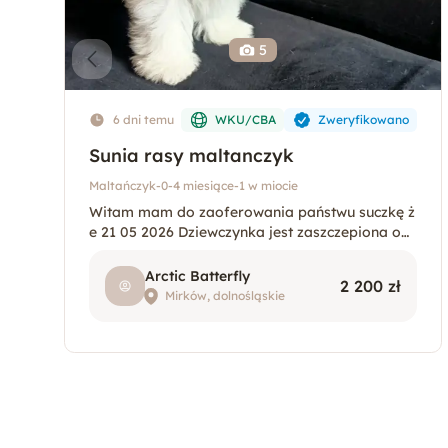
5
6 dni temu
WKU/CBA
Zweryfikowano
Sunia rasy maltanczyk
Maltańczyk
-
0-4 miesiące
-
1 w miocie
Witam mam do zaoferowania państwu suczkę ż
e 21 05 2026 Dziewczynka jest zaszczepiona odr
obaczona posiada chip oraz rodowód z SWKIP
R
Arctic Batterfly
2 200 zł
Mirków, dolnośląskie