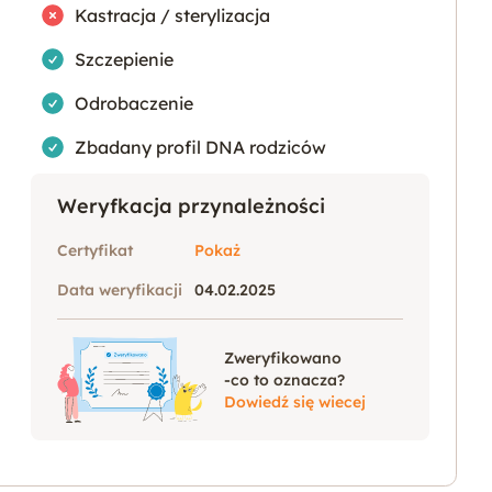
Nie
Kastracja / sterylizacja
Tak
Szczepienie
Tak
Odrobaczenie
Tak
Zbadany profil DNA rodziców
Weryfkacja przynależności
Certyfikat
Pokaż
Data weryfikacji
04.02.2025
Zweryfikowano
-co to oznacza?
Dowiedź się wiecej