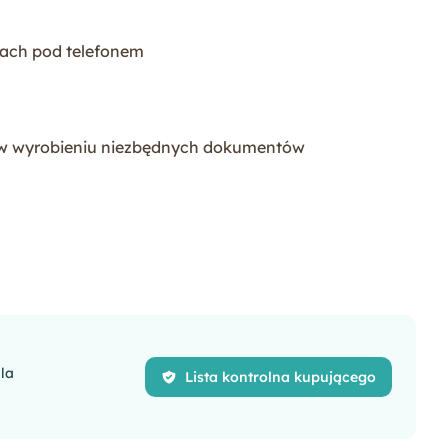
akach pod telefonem
 w wyrobieniu niezbędnych dokumentów
dla
Lista kontrolna kupującego