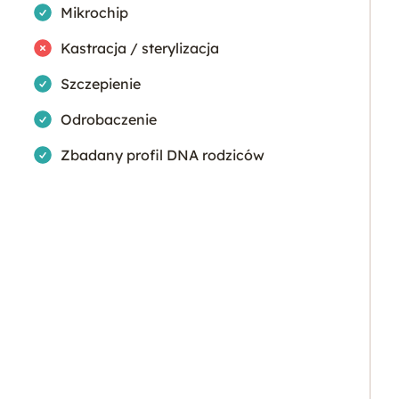
Tak
Mikrochip
Nie
Kastracja / sterylizacja
Tak
Szczepienie
Tak
Odrobaczenie
Tak
Zbadany profil DNA rodziców