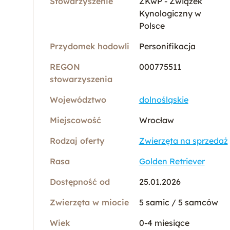
Stowarzyszenie
ZKwP - Związek
Kynologiczny w
Polsce
Przydomek hodowli
Personifikacja
REGON
000775511
stowarzyszenia
Województwo
dolnośląskie
Miejscowość
Wrocław
Rodzaj oferty
Zwierzęta na sprzedaż
Rasa
Golden Retriever
Dostępność od
25.01.2026
Zwierzęta w miocie
5 samic / 5 samców
Wiek
0-4 miesiące