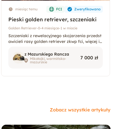
miesiąc temu
FCI
Zweryfikowano
Pieski golden retriever, szczeniaki
Golden Retriever
-
0-4 miesiące
-
1 w miocie
Szczeniaki z rewelacyjnego skojarzenia przedst
awicieli rasy golden retriever zkwp fci, więcej in
formacji w hodowli z Mazurskiego Rancza FCI,
bądź pod nr telefonu, jak również w wiadomośc
z Mazurskiego Rancza
7 000 zł
i prywatnej
Mikołajki, warmińsko-
mazurskie
Zobacz wszystkie artykuły