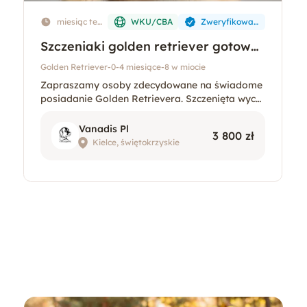
miesiąc tem
WKU/CBA
Zweryfikowan
u
o
Szczeniaki golden retriever gotowe
do odbioru
Golden Retriever
-
0-4 miesiące
-
8 w miocie
Zapraszamy osoby zdecydowane na świadome
posiadanie Golden Retrievera. Szczenięta wych
owywane są w domu, z dużym naciskiem na soc
jalizację i prawidłowy rozwój. Rezerwacja nastę
Vanadis Pl
3 800 zł
puje po podpisaniu umowy
Kielce, świętokrzyskie