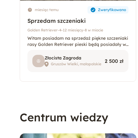
miesiąc temu
Zweryfikowano
Sprzedam szczeniaki
Golden Retriever
-
4-12 miesięcy
-
8 w miocie
Witam posiadam na sprzedaż piękne szczeniaki
rasy Golden Retriever pieski będą posiadały wł
asne rodowody oraz książeczki zdrowia i będą
zaszczepione i odrobaczone.Osoby chętne zapr
Złocista Zagroda
2 500 zł
aszam do rezerwacji.
Gruszów Wielki, małopolskie
Centrum wiedzy