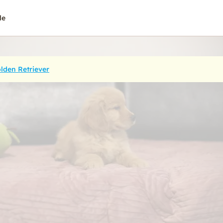
le
lden Retriever