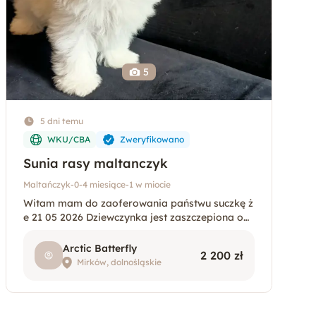
5
5 dni temu
WKU/CBA
Zweryfikowano
Sunia rasy maltanczyk
Maltańczyk
-
0-4 miesiące
-
1 w miocie
Witam mam do zaoferowania państwu suczkę ż
e 21 05 2026 Dziewczynka jest zaszczepiona odr
obaczona posiada chip oraz rodowód z SWKIP
R
Arctic Batterfly
2 200 zł
Mirków, dolnośląskie