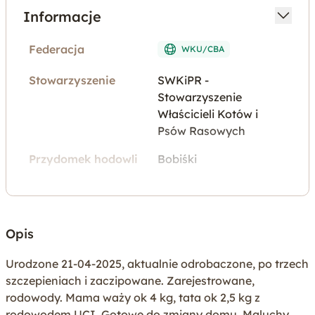
Informacje
Federacja
WKU/CBA
Stowarzyszenie
SWKiPR -
Stowarzyszenie
Właścicieli Kotów i
Psów Rasowych
Przydomek hodowli
Bobiśki
REGON
145991870
stowarzyszenia
Województwo
mazowieckie
Opis
Miejscowość
Płock
Urodzone 21-04-2025, aktualnie odrobaczone, po trzech
szczepieniach i zaczipowane. Zarejestrowane,
Rodzaj oferty
Zwierzęta na sprzedaż
rodowody. Mama waży ok 4 kg, tata ok 2,5 kg z
rodowodem UCI. Gotowe do zmiany domu. Maluchy