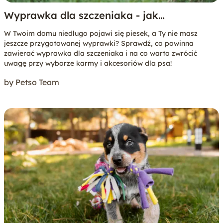
Wyprawka dla szczeniaka - jak
przygotować się na pierwsze dni
W Twoim domu niedługo pojawi się piesek, a Ty nie masz
szczeniaka w domu?
jeszcze przygotowanej wyprawki? Sprawdź, co powinna
zawierać wyprawka dla szczeniaka i na co warto zwrócić
uwagę przy wyborze karmy i akcesoriów dla psa!
by Petso Team