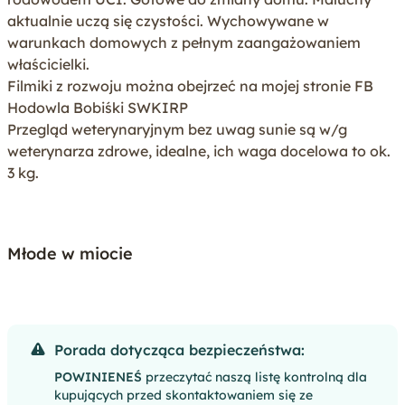
Rasa
Maltańczyk
aktualnie uczą się czystości. Wychowywane w
Dostępność od
-
warunkach domowych z pełnym zaangażowaniem
właścicielki.
Zwierzęta w miocie
3 samice / 0 samców
Filmiki z rozwoju można obejrzeć na mojej stronie FB
Hodowla Bobiśki SWKIRP
Wiek
0-4 miesiące
Przegląd weterynaryjnym bez uwag sunie są w/g
weterynarza zdrowe, idealne, ich waga docelowa to ok.
Tak
Sprawdzony stan zdrowia
3 kg.
Tak
Mikrochip
Nie
Kastracja / sterylizacja
Młode w miocie
Tak
Szczepienie
Tak
Odrobaczenie
Nie
Zbadany profil DNA rodziców
Porada dotycząca bezpieczeństwa:
POWINIENEŚ
przeczytać naszą listę kontrolną dla
Weryfkacja przynależności
kupujących przed skontaktowaniem się ze