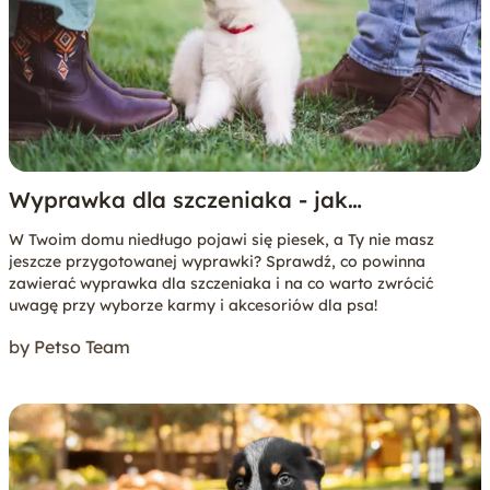
Wyprawka dla szczeniaka - jak
przygotować się na pierwsze dni
W Twoim domu niedługo pojawi się piesek, a Ty nie masz
szczeniaka w domu?
jeszcze przygotowanej wyprawki? Sprawdź, co powinna
zawierać wyprawka dla szczeniaka i na co warto zwrócić
uwagę przy wyborze karmy i akcesoriów dla psa!
by Petso Team