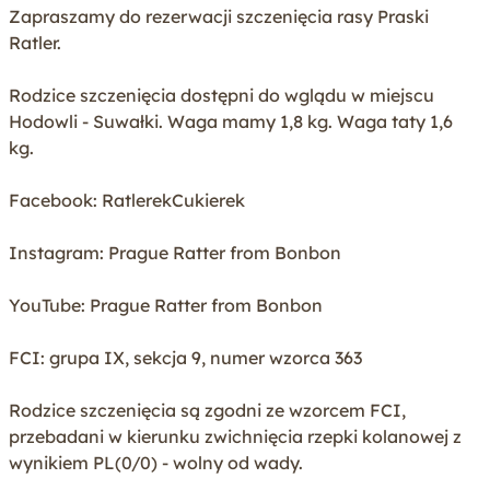
Zapraszamy do rezerwacji szczenięcia rasy Praski
Rodzaj oferty
Zwierzęta na sprzedaż
Ratler.
Rasa
Ratler Praski
Rodzice szczenięcia dostępni do wglądu w miejscu
Dostępność od
-
Hodowli - Suwałki. Waga mamy 1,8 kg. Waga taty 1,6
kg.
Zwierzęta w miocie
1 samica / 1 samiec
Wiek
0-4 miesiące
Facebook: RatlerekCukierek
Instagram: Prague Ratter from Bonbon
Tak
Sprawdzony stan zdrowia
Tak
Mikrochip
YouTube: Prague Ratter from Bonbon
Nie
Kastracja / sterylizacja
FCI: grupa IX, sekcja 9, numer wzorca 363
Tak
Szczepienie
Rodzice szczenięcia są zgodni ze wzorcem FCI,
Tak
Odrobaczenie
przebadani w kierunku zwichnięcia rzepki kolanowej z
wynikiem PL(0/0) - wolny od wady.
Nie
Zbadany profil DNA rodziców