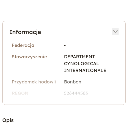
Informacje
Federacja
-
Stowarzyszenie
DEPARTMENT
CYNOLOGICAL
INTERNATIONALE
Przydomek hodowli
Bonbon
REGON
526444563
stowarzyszenia
Województwo
mazowieckie
Opis
Miejscowość
Warszawa