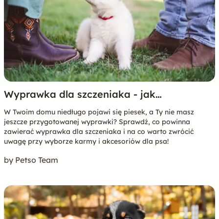
Wyprawka dla szczeniaka - jak
przygotować się na pierwsze dni
W Twoim domu niedługo pojawi się piesek, a Ty nie masz
szczeniaka w domu?
jeszcze przygotowanej wyprawki? Sprawdź, co powinna
zawierać wyprawka dla szczeniaka i na co warto zwrócić
uwagę przy wyborze karmy i akcesoriów dla psa!
by Petso Team