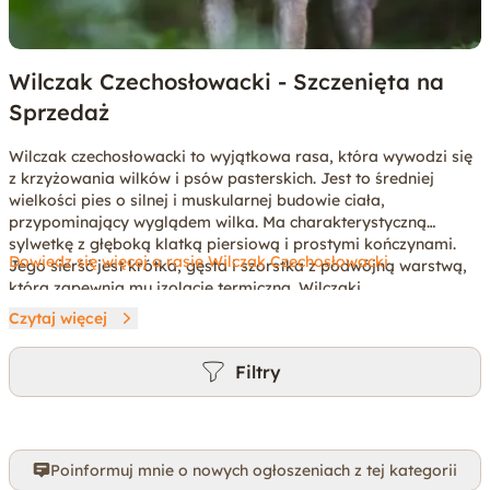
Wilczak Czechosłowacki - Szczenięta na
Sprzedaż
Wilczak czechosłowacki to wyjątkowa rasa, która wywodzi się
z krzyżowania wilków i psów pasterskich. Jest to średniej
wielkości pies o silnej i muskularnej budowie ciała,
przypominający wyglądem wilka. Ma charakterystyczną
sylwetkę z głęboką klatką piersiową i prostymi kończynami.
Dowiedz się więcej o rasie Wilczak Czechosłowacki
Jego sierść jest krótka, gęsta i szorstka z podwójną warstwą,
która zapewnia mu izolację termiczną. Wilczaki
czechosłowackie są z natury pewne siebie, lojalne i niezależne.
Czytaj więcej
To także psy inteligentne i zaradne, które potrzebują
konsekwentnego i odpowiedzialnego właściciela. Choć mogą
Filtry
być nieco nieufne wobec obcych, są zazwyczaj lojalne wobec
swojej rodziny i bardzo oddane swojemu opiekunowi. Mają
silny instynkt stadny i potrzebują konsekwentnego szkolenia
oraz odpowiedniej socjalizacji od młodego wieku. To psy
bardzo aktywne - uwielbiają długie spacery, treningi i zabawy
Poinformuj mnie o nowych ogłoszeniach z tej kategorii
na świeżym powietrzu. Średnia długość życia przedstawicieli