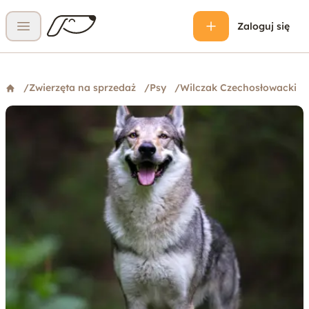
Zaloguj się
Otwórz menu
/
Zwierzęta na sprzedaż
/
Psy
/
Wilczak Czechosłowacki