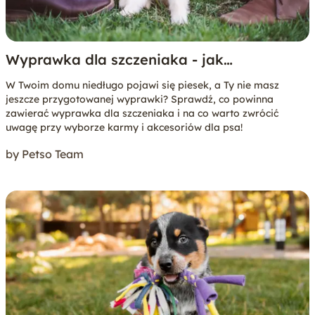
Wyprawka dla szczeniaka - jak
przygotować się na pierwsze dni
W Twoim domu niedługo pojawi się piesek, a Ty nie masz
szczeniaka w domu?
jeszcze przygotowanej wyprawki? Sprawdź, co powinna
zawierać wyprawka dla szczeniaka i na co warto zwrócić
uwagę przy wyborze karmy i akcesoriów dla psa!
by Petso Team