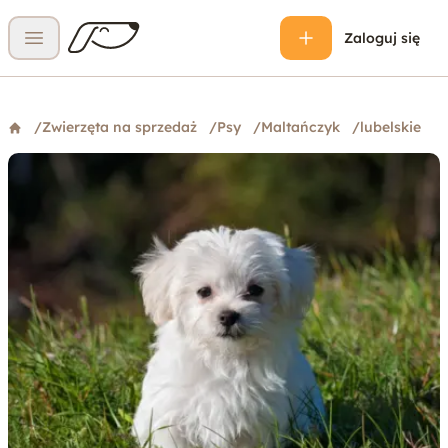
Zaloguj się
Otwórz menu
/
Zwierzęta na sprzedaż
/
Psy
/
Maltańczyk
/
lubelskie