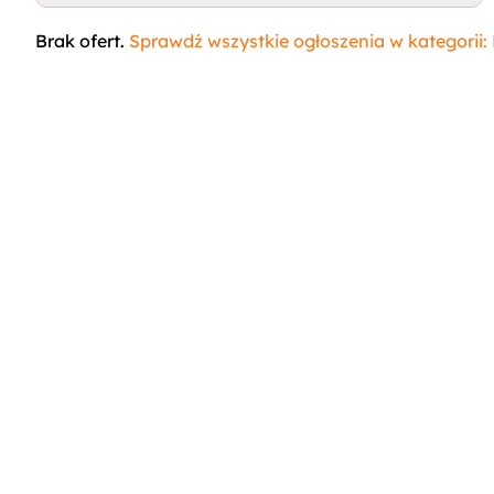
codziennych spacerów, a także zabaw i aktywności n
labradorów retrieverów jest ich duży apetyt na jedzen
Brak ofert.
Sprawdź wszystkie ogłoszenia w kategorii:
Pielęgnacja piesków tej rasy nie jest zbyt wymagając
wyczesywania.