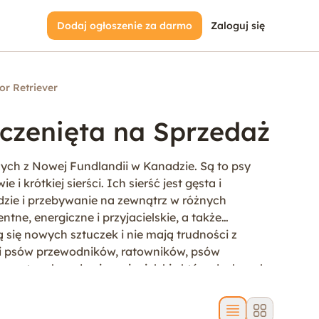
Dodaj ogłoszenie za darmo
Zaloguj się
or Retriever
zczenięta na Sprzedaż
ych z Nowej Fundlandii w Kanadzie. Są to psy
i krótkiej sierści. Ich sierść jest gęsta i
zie i przebywanie na zewnątrz w różnych
ne, energiczne i przyjacielskie, a także
ię nowych sztuczek i nie mają trudności z
roli psów przewodników, ratowników, psów
z natury łagodne i przyjacielskie które doskonale
bują dużo ruchu i aktywności, aby zachować
ergiczne i pełne życia, dlatego wymagają