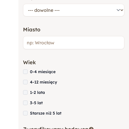
Goldendoodle
Miasto
Rottweiler
Wiek
Owczarek Niemiecki
0-4 miesiące
4-12 miesięcy
Yorkshire Terrier (York)
1-2 lata
3-5 lat
Akita
Starsze niż 5 lat
Amstaff (American Staffordshire