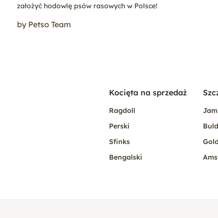
założyć hodowlę psów rasowych w Polsce!
by Petso Team
Kocięta na sprzedaż
Szc
Ragdoll
Jam
Perski
Buld
Sfinks
Gold
Bengalski
Ams