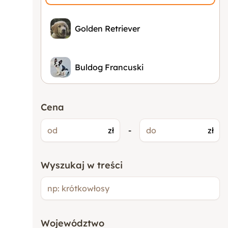
Golden Retriever
Buldog Francuski
Beagle
Cena
zł
-
zł
Pudel
Wyszukaj w treści
Bokser
Cocker Spaniel
Województwo