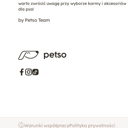
warto zwrócić uwagę przy wyborze karmy i akcesoriów
Mops
dla psa!
by Petso Team
Nowofundland
Biały Owczarek Szwajcarski
Shih Tzu
Siberian Husky (Husky Syberyjski)
Sznaucer Miniaturowy
Warunki współpracy
Polityka prywatności