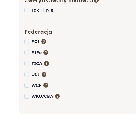
Zweryfikowany hodowca
Terrier)
Tak
Nie
Bernardyn
Federacja
FCI
Berneński Pies Pasterski
FIFe
TICA
Border Collie
UCI
WCF
Cane Corso
WKU/CBA
Chihuahua