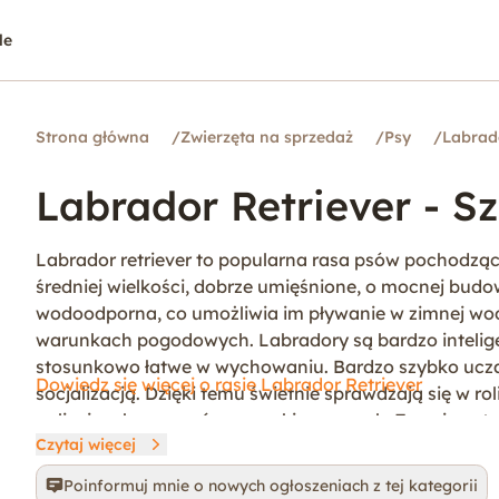
le
Strona główna
/
Zwierzęta na sprzedaż
/
Psy
/
Labrad
Labrador Retriever - S
Labrador retriever to popularna rasa psów pochodząc
średniej wielkości, dobrze umięśnione, o mocnej budowie 
wodoodporna, co umożliwia im pływanie w zimnej wod
warunkach pogodowych. Labradory są bardzo inteligent
stosunkowo łatwe w wychowaniu. Bardzo szybko uczą s
Dowiedz się więcej o rasie Labrador Retriever
socjalizacją. Dzięki temu świetnie sprawdzają się w 
policyjnych oraz psów poszukiwawczych. To zwierzęta 
Czytaj więcej
odnajdą się w rodzinach z dziećmi. Labradory potrze
zdrowie i dobrą formę. Pieski tej rasy są niezwykle en
Poinformuj mnie o nowych ogłoszeniach z tej kategorii