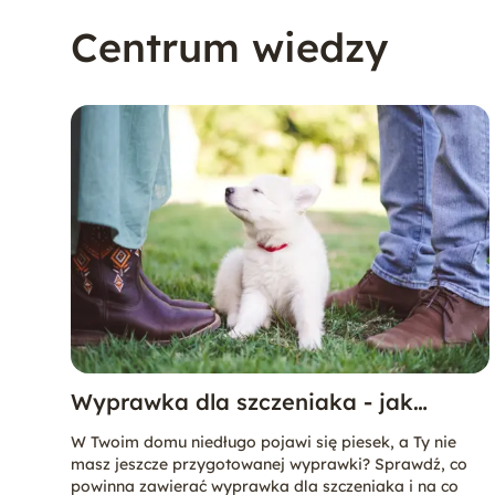
Dalmatyńczyk
Centrum wiedzy
Doberman
Jack Russell Terrier
Jamnik
Maltańczyk
Wyprawka dla szczeniaka - jak
przygotować się na pierwsze dni
Mastif Tybetański
W Twoim domu niedługo pojawi się piesek, a Ty nie
szczeniaka w domu?
masz jeszcze przygotowanej wyprawki? Sprawdź, co
powinna zawierać wyprawka dla szczeniaka i na co