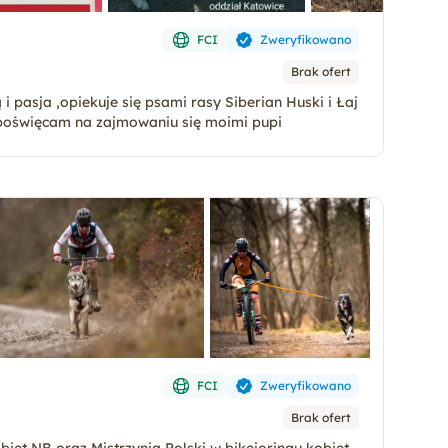
FCI
Zweryfikowano
Brak ofert
 pasja ,opiekuje się psami rasy Siberian Huski i Łaj
 poświęcam na zajmowaniu się moimi pupi
FCI
Zweryfikowano
Brak ofert