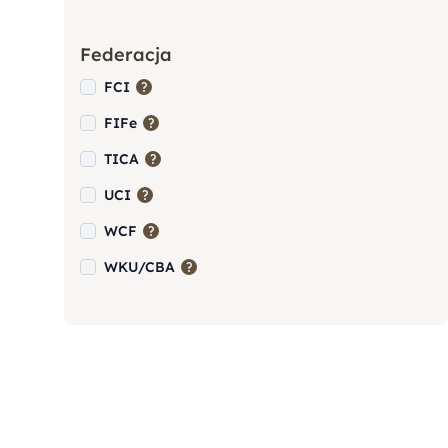
Yorkshire Terrier (York)
Federacja
Akita
FCI
FIFe
Amstaff (American Staffordshire
TICA
Terrier)
UCI
WCF
Bernardyn
WKU/CBA
Berneński Pies Pasterski
Border Collie