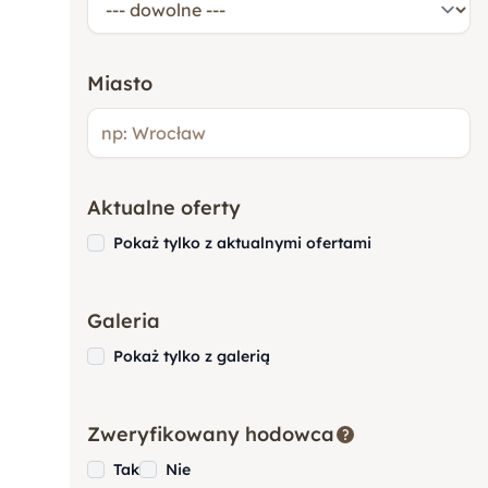
Pudel
Miasto
Bokser
Cocker Spaniel
Aktualne oferty
Pokaż tylko z aktualnymi ofertami
Goldendoodle
Galeria
Rottweiler
Pokaż tylko z galerią
Owczarek Niemiecki
Zweryfikowany hodowca
Tak
Nie