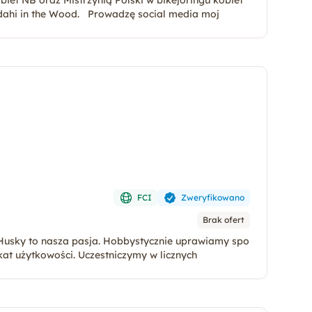
iet NB oraz Mistrzynią Polski w bikejoringu kobiet
ahi in the Wood. Prowadzę social media moj
FCI
Zweryfikowano
Brak ofert
 Husky to nasza pasja. Hobbystycznie uprawiamy spo
 certyfikat użytkowości. Uczestniczymy w licznych