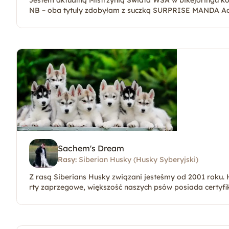
Jestem aktualną Mistrzynią Świata WSA w bikejoringu kob
NB – oba tytuły zdobyłam z suczką SURPRISE MANDA Ad
Sachem's Dream
Rasy:
Siberian Husky (Husky Syberyjski)
Z rasą Siberians Husky związani jesteśmy od 2001 roku.
rty zaprzegowe, większość naszych psów posiada