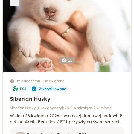
11
miesiąc temu - Odświeżona
FCI
Zweryfikowano
Siberian Husky
Siberian Husky (Husky Syberyjski)
-
0-4 miesiące
-
7 w miocie
W dniu 28 kwietnia 2026 r. w naszej domowej hodowli P
ack od Arctic Beauties / FCI przyszły na świat szczenięt
a rasy Siberian Husky z wyjątkowego i starannie zapla
nowanego skojarzenia. Rodzice miotu: M