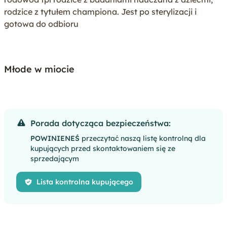
Zwierzęta w miocie
5 samic / 4 samce
rodzice z tytułem championa. Jest po sterylizacji i
gotowa do odbioru
Wiek
4-12 miesięcy
Tak
Sprawdzony stan zdrowia
Młode w miocie
Tak
Mikrochip
Tak
Kastracja / sterylizacja
Tak
Szczepienie
Porada dotycząca bezpieczeństwa:
Tak
Odrobaczenie
POWINIENEŚ
przeczytać naszą listę kontrolną dla
kupujących przed skontaktowaniem się ze
Tak
Zbadany profil DNA rodziców
sprzedającym
Lista kontrolna kupującego