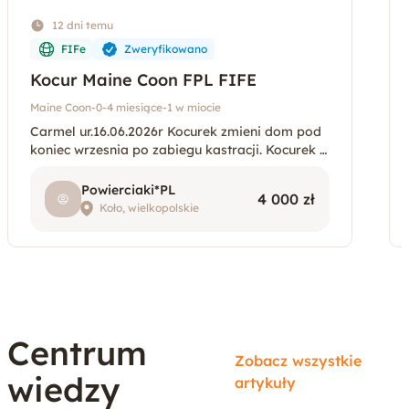
12 dni temu
FIFe
Zweryfikowano
Kocur Maine Coon FPL FIFE
Maine Coon
-
0-4 miesiące
-
1 w miocie
Carmel ur.16.06.2026r Kocurek zmieni dom pod
koniec wrzesnia po zabiegu kastracji. Kocurek b
edzie zaszczepiony I odrobaczony. Carmel posi
ada rodowod 5-cio pokoleniowy FPL/FIFE. Rod
Powierciaki*PL
4 000 zł
zice N/N Hodo
Koło, wielkopolskie
Centrum
Zobacz wszystkie
wiedzy
artykuły