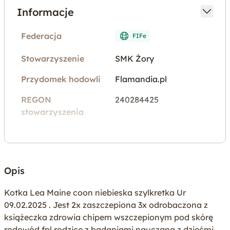
Informacje
Federacja
FIFe
Stowarzyszenie
SMK Żory
Przydomek hodowli
Flamandia.pl
REGON
240284425
stowarzyszenia
Województwo
śląskie
Miejscowość
Wilamowice
Opis
Rodzaj oferty
Zwierzęta na sprzedaż
Kotka Lea Maine coon niebieska szylkretka Ur
Rasa
Maine Coon
09.02.2025 . Jest 2x zaszczepiona 3x odrobaczona z
Dostępność od
-
książeczka zdrowia chipem wszczepionym pod skórę
rodowód fpl rodzice z badaniami nauczana z dziećmi,