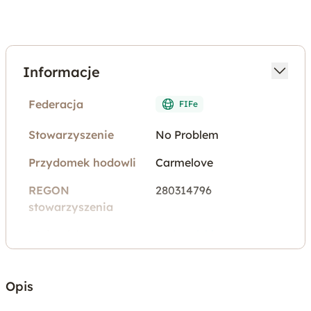
Informacje
Federacja
FIFe
Stowarzyszenie
No Problem
Przydomek hodowli
Carmelove
REGON
280314796
stowarzyszenia
Województwo
małopolskie
Miejscowość
Sanka
Opis
Rodzaj oferty
Zwierzęta na sprzedaż