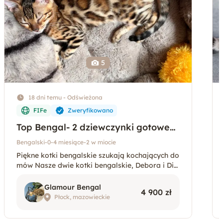
5
18 dni temu - Odświeżona
FIFe
Zweryfikowano
Top Bengal- 2 dziewczynki gotowe
do zmiany domu
Bengalski
-
0-4 miesiące
-
2 w miocie
Piękne kotki bengalskie szukają kochających do
mów Nasze dwie kotki bengalskie, Debora i Dia
bolina, mają 3 miesiące i są gotowe do przepro
wadzki do kochających i odpowiedzialnych dom
Glamour Bengal
4 900 zł
ów. Dorastają w s
Płock, mazowieckie