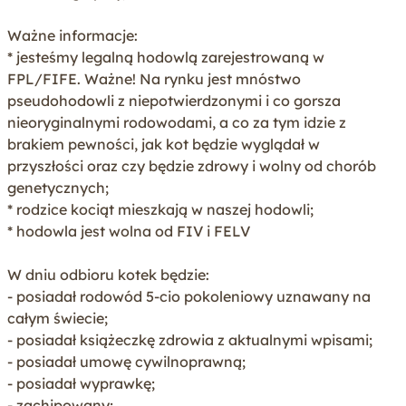
Certyfikat
Pokaż
Ważne informacje:
* jesteśmy legalną hodowlą zarejestrowaną w
Data weryfikacji
18.08.2024
FPL/FIFE. Ważne! Na rynku jest mnóstwo
pseudohodowli z niepotwierdzonymi i co gorsza
Zweryfikowano
nieoryginalnymi rodowodami, a co za tym idzie z
-co to oznacza?
brakiem pewności, jak kot będzie wyglądał w
Dowiedź się wiecej
przyszłości oraz czy będzie zdrowy i wolny od chorób
genetycznych;
* rodzice kociąt mieszkają w naszej hodowli;
* hodowla jest wolna od FIV i FELV
W dniu odbioru kotek będzie:
- posiadał rodowód 5-cio pokoleniowy uznawany na
całym świecie;
- posiadał książeczkę zdrowia z aktualnymi wpisami;
- posiadał umowę cywilnoprawną;
- posiadał wyprawkę;
- zachipowany;