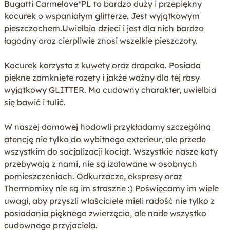
Bugatti Carmelove*PL to bardzo duży i przepiękny
Rasa
Bengalski
kocurek o wspaniałym glitterze. Jest wyjątkowym
Dostępność od
04.06.2025
pieszczochem.Uwielbia dzieci i jest dla nich bardzo
łagodny oraz cierpliwie znosi wszelkie pieszczoty.
Zwierzęta w miocie
0 samic / 1 samiec
Kocurek korzysta z kuwety oraz drapaka. Posiada
Wiek
4-12 miesięcy
piękne zamknięte rozety i jakże ważny dla tej rasy
wyjątkowy GLITTER. Ma cudowny charakter, uwielbia
Tak
Sprawdzony stan zdrowia
się bawić i tulić.
Tak
Mikrochip
W naszej domowej hodowli przykładamy szczególną
Nie
Kastracja / sterylizacja
atencję nie tylko do wybitnego exterieur, ale przede
wszystkim do socjalizacji kociąt. Wszystkie nasze koty
Tak
Szczepienie
przebywają z nami, nie są izolowane w osobnych
pomieszczeniach. Odkurzacze, ekspresy oraz
Tak
Odrobaczenie
Thermomixy nie są im straszne :) Poświęcamy im wiele
Tak
Zbadany profil DNA rodziców
uwagi, aby przyszli właściciele mieli radość nie tylko z
posiadania pięknego zwierzęcia, ale nade wszystko
Weryfkacja przynależności
cudownego przyjaciela.