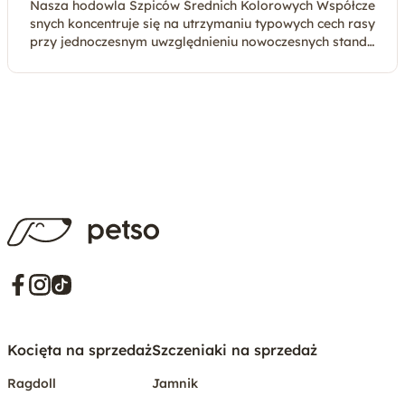
Nasza hodowla Szpiców Średnich Kolorowych Współcze
snych koncentruje się na utrzymaniu typowych cech rasy
przy jednoczesnym uwzględnieniu nowoczesnych standa
rdów kynologicznych. Szpice średnie to psy o
Kocięta na sprzedaż
Szczeniaki na sprzedaż
Ragdoll
Jamnik