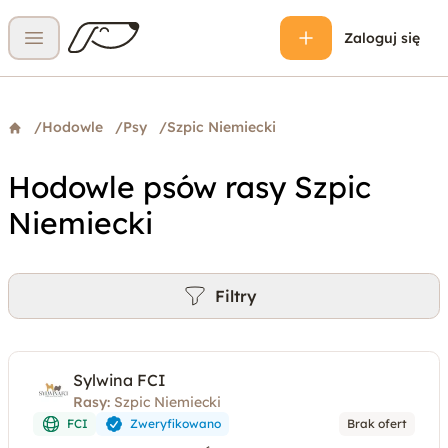
Zaloguj się
Otwórz menu
/
Hodowle
/
Psy
/
Szpic Niemiecki
Hodowle psów rasy Szpic
Niemiecki
Filtry
Sylwina FCI
Rasy:
Szpic Niemiecki
FCI
Zweryfikowano
Brak ofert