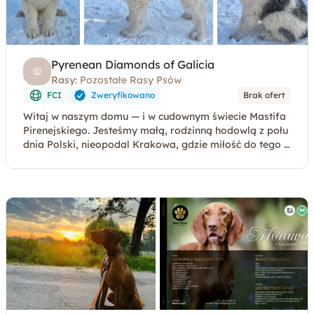
Pyrenean Diamonds of Galicia
Rasy:
Pozostałe Rasy Psów
FCI
Zweryfikowano
Brak ofert
Witaj w naszym domu — i w cudownym świecie Mastifa
Pirenejskiego. Jesteśmy małą, rodzinną hodowlą z połu
dnia Polski, nieopodal Krakowa, gdzie miłość do tego ł
agodnego olbrzyma stała się częścią naszej