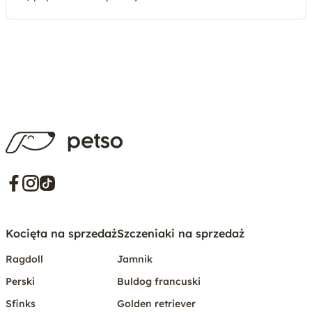
r, Bianka oraz Dasza. Nasza mała, rodzinn
Kocięta na sprzedaż
Szczeniaki na sprzedaż
Ragdoll
Jamnik
Perski
Buldog francuski
Sfinks
Golden retriever