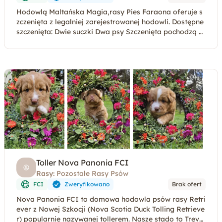
Hodowlą Maltańska Magia,rasy Pies Faraona oferuje s
zczenięta z legalniej zarejestrowanej hodowli. Dostępne
szczenięta: Dwie suczki Dwa psy Szczenięta pochodzą z
przemyślanego skojarzenia,charakteryzuj
Toller Nova Panonia FCI
Rasy:
Pozostałe Rasy Psów
FCI
Zweryfikowano
Brak ofert
Nova Panonia FCI to domowa hodowla psów rasy Retri
ever z Nowej Szkocji (Nova Scotia Duck Tolling Retrieve
r) popularnie nazywanej tollerem. Nasze stado to Trevo