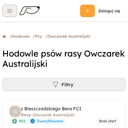
Zaloguj się
Otwórz menu
/
Hodowle
/
Psy
/
Owczarek Australijski
Hodowle psów rasy Owczarek
Australijski
Filtry
z Bieszczadzkiego Bera FCI
Rasy:
Owczarek Australijski
FCI
Zweryfikowano
Brak ofert