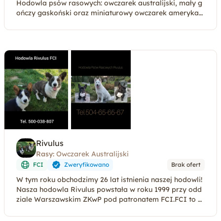
Hodowla psów rasowych: owczarek australijski, mały g
ończy gaskoński oraz miniaturowy owczarek amerykań
ski
Rivulus
Rasy:
Owczarek Australijski
FCI
Zweryfikowano
Brak ofert
W tym roku obchodzimy 26 lat istnienia naszej hodowli!
Nasza hodowla Rivulus powstała w roku 1999 przy odd
ziale Warszawskim ZKwP pod patronatem FCI.FCI to s
krót od Fédération Cynologique International