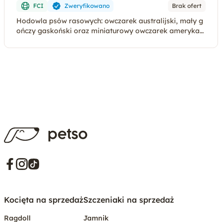
FCI
Zweryfikowano
Brak ofert
Hodowla psów rasowych: owczarek australijski, mały g
ończy gaskoński oraz miniaturowy owczarek amerykań
ski
Kocięta na sprzedaż
Szczeniaki na sprzedaż
Ragdoll
Jamnik