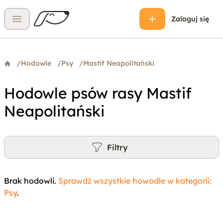
Zaloguj się
Otwórz menu
/
Hodowle
/
Psy
/
Mastif Neapolitański
Hodowle psów rasy Mastif
Neapolitański
Filtry
Brak hodowli.
Sprawdź wszystkie howodle w kategorii:
Psy
.