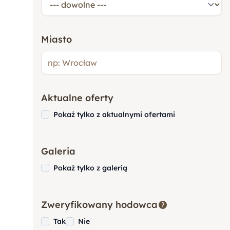
Pudel
Miasto
Bokser
Cocker Spaniel
Aktualne oferty
Pokaż tylko z aktualnymi ofertami
Goldendoodle
Galeria
Rottweiler
Pokaż tylko z galerią
Owczarek Niemiecki
Zweryfikowany hodowca
Tak
Nie