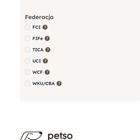
Yorkshire Terrier (York)
Federacja
Akita
FCI
FIFe
Amstaff (American Staffordshire
TICA
Terrier)
UCI
WCF
Bernardyn
WKU/CBA
Berneński Pies Pasterski
Border Collie