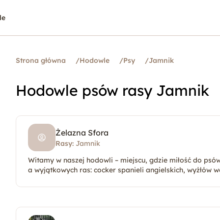
le
Strona główna
/
Hodowle
/
Psy
/
Jamnik
Hodowle psów rasy Jamnik
Żelazna Sfora
Rasy:
Jamnik
Witamy w naszej hodowli – miejscu, gdzie miłość do psów jest częścią cod
a wyjątkowych ras: cocker spanieli angielskich, wyżłów 