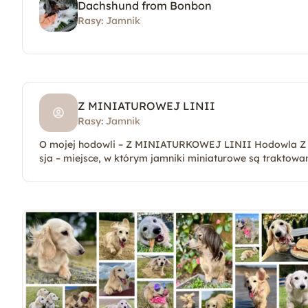
Dachshund from Bonbon
Rasy:
Jamnik
Z MINIATUROWEJ LINII
Rasy:
Jamnik
O mojej hodowli – Z MINIATURKOWEJ LINII Hodowla Z MINIATURKOWEJ LINII to moja mała, domowa pa
sja – miejsce, w którym jamniki miniaturowe są traktowa