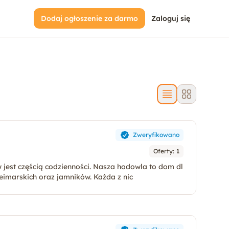
Dodaj ogłoszenie za darmo
Zaloguj się
Zweryfikowano
Oferty:
1
zienności. Nasza hodowla to dom dl
weimarskich oraz jamników. Każda z nic