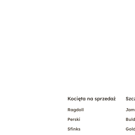
Kocięta na sprzedaż
Szc
Ragdoll
Jam
Perski
Buld
Sfinks
Gold