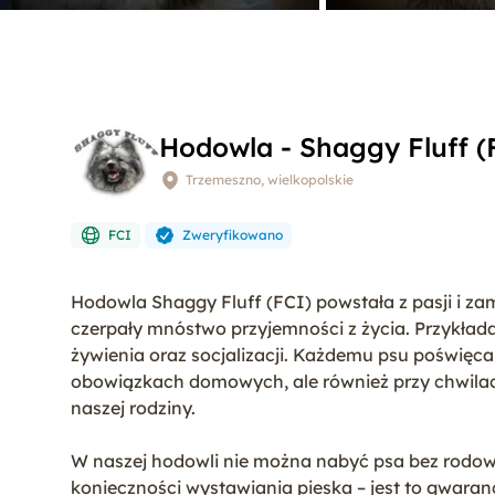
Hodowla - Shaggy Fluff (
Trzemeszno, wielkopolskie
FCI
Zweryfikowano
Hodowla Shaggy Fluff (FCI) powstała z pasji i za
czerpały mnóstwo przyjemności z życia. Przykł
żywienia oraz socjalizacji. Każdemu psu poświę
obowiązkach domowych, ale również przy chwilach
naszej rodziny.
W naszej hodowli nie można nabyć psa bez rod
konieczności wystawiania pieska – jest to gwaranc